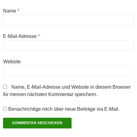
n
g
g
r
g
t
(
e
e
g
e
)
W
ö
ö
e
ö
Name
*
i
f
f
ö
f
r
f
f
f
f
d
n
n
f
n
i
e
e
n
e
n
t
t
e
t
n
)
)
t
)
E-Mail-Adresse
*
e
)
u
e
m
F
e
n
Website
s
t
e
r
g
e
Name, E-Mail-Adresse und Website in diesem Browser
ö
f
für meinen nächsten Kommentar speichern.
f
n
e
t
Benachrichtige mich über neue Beiträge via E-Mail.
)