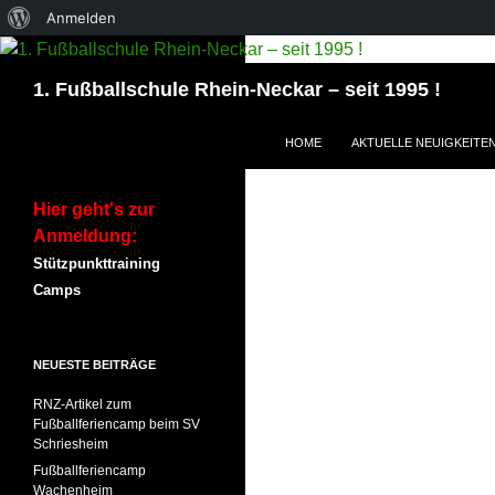
Über
Anmelden
WordPress
Suchen
1. Fußballschule Rhein-Neckar – seit 1995 !
ZUM INHALT SPRINGEN
HOME
AKTUELLE NEUIGKEITE
Hier geht's zur
Anmeldung:
Stützpunkttraining
Camps
NEUESTE BEITRÄGE
RNZ-Artikel zum
Fußballferiencamp beim SV
Schriesheim
Fußballferiencamp
Wachenheim