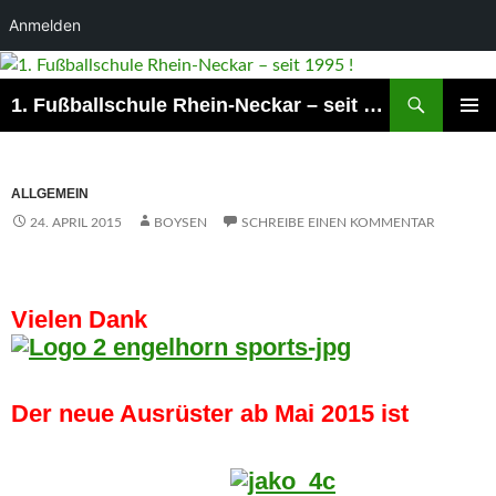
Anmelden
Suchen
1. Fußballschule Rhein-Neckar – seit 1995 !
ZUM
PRIMÄR
INHALT
MENÜ
SPRINGEN
ALLGEMEIN
24. APRIL 2015
BOYSEN
SCHREIBE EINEN KOMMENTAR
Vielen Dank
Der neue Ausrüster ab Mai 2015 ist