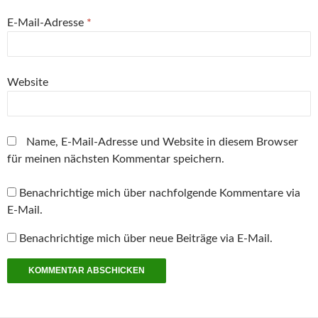
F
e
E-Mail-Adresse
*
n
s
t
e
r
g
e
Website
ö
f
f
n
e
t
Name, E-Mail-Adresse und Website in diesem Browser
)
für meinen nächsten Kommentar speichern.
Benachrichtige mich über nachfolgende Kommentare via
E-Mail.
Benachrichtige mich über neue Beiträge via E-Mail.