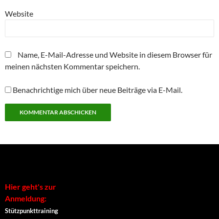
i
f
f
ö
f
r
f
f
f
f
Website
d
n
n
f
n
i
e
e
n
e
n
t
t
e
t
n
)
)
t
)
e
)
u
Name, E-Mail-Adresse und Website in diesem Browser für
e
m
meinen nächsten Kommentar speichern.
F
e
n
s
Benachrichtige mich über neue Beiträge via E-Mail.
t
e
r
g
e
ö
f
Alternative:
f
n
e
t
)
Hier geht's zur
Anmeldung:
Stützpunkttraining