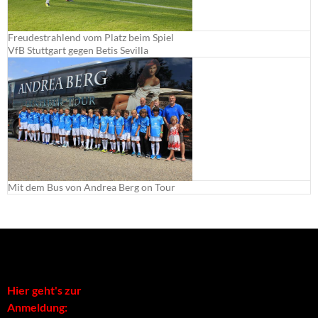
Freudestrahlend vom Platz beim Spiel
VfB Stuttgart gegen Betis Sevilla
Mit dem Bus von Andrea Berg on Tour
Hier geht's zur
Anmeldung: