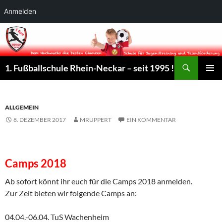
Anmelden
Suchen
1. Fußballschule Rhein-Neckar – seit 1995 !
ZUM
PRIMÄR
INHALT
MENÜ
SPRINGEN
ALLGEMEIN
8. DEZEMBER 2017
MRUPPERT
EIN KOMMENTAR
Camps 2018
Ab sofort könnt ihr euch für die Camps 2018 anmelden.
Zur Zeit bieten wir folgende Camps an:
04.04.-06.04. TuS Wachenheim