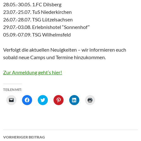
28.05.-30.05. 1.FC Dilsberg
23.07.-25.07. TuS Niederkirchen
26.07.-28.07. TSG Lützelsachsen
29.07.-03.08. Erlebnishotel “Sonnenhof”
05.09.-07.09. TSG Wilhelmsfeld
Verfolgt die aktuellen Neuigkeiten – wir informieren euch
sobald neue Camps und Termine hinzukommen.
Zur Anmeldung geht’s hier!
TEILEN MIT:
K
K
K
K
K
K
l
l
l
l
l
l
i
i
i
i
i
i
c
c
c
c
c
c
k
k
k
k
k
k
e
,
,
,
,
e
n
u
u
u
u
n
,
m
m
m
m
z
u
a
ü
a
a
u
Beitrags-
m
u
b
u
u
m
VORHERIGER BEITRAG
e
f
e
f
f
A