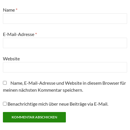
n
g
g
r
g
t
(
e
e
g
e
)
W
ö
ö
e
ö
Name
*
i
f
f
ö
f
r
f
f
f
f
d
n
n
f
n
i
e
e
n
e
n
t
t
e
t
n
)
)
t
)
E-Mail-Adresse
*
e
)
u
e
m
F
e
n
Website
s
t
e
r
g
e
Name, E-Mail-Adresse und Website in diesem Browser für
ö
f
meinen nächsten Kommentar speichern.
f
n
e
t
Benachrichtige mich über neue Beiträge via E-Mail.
)