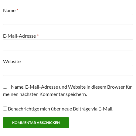
n
g
g
r
g
t
(
e
e
g
e
)
W
ö
ö
e
ö
Name
*
i
f
f
ö
f
r
f
f
f
f
d
n
n
f
n
i
e
e
n
e
n
t
t
e
t
n
)
)
t
)
E-Mail-Adresse
*
e
)
u
e
m
F
e
n
Website
s
t
e
r
g
e
Name, E-Mail-Adresse und Website in diesem Browser für
ö
f
meinen nächsten Kommentar speichern.
f
n
e
t
Benachrichtige mich über neue Beiträge via E-Mail.
)