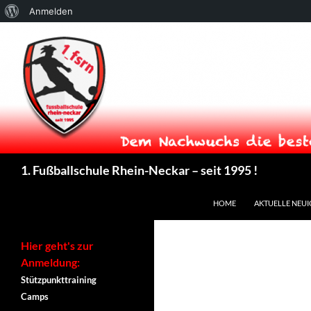
Über
Anmelden
WordPress
Suchen
1. Fußballschule Rhein-Neckar – seit 1995 !
ZUM INHALT SPRINGEN
HOME
AKTUELLE NEUI
Hier geht's zur
Anmeldung:
Stützpunkttraining
Camps