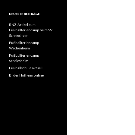
NEUESTE BEITRÄGE
RNZ-Artikel zum
Fußballferiencamp beim SV
Schriesheim
Fußballferiencamp
Wachenheim
Fußballferiencamp
Schriesheim
Fußballschule aktuell
Bilder Hofheim online