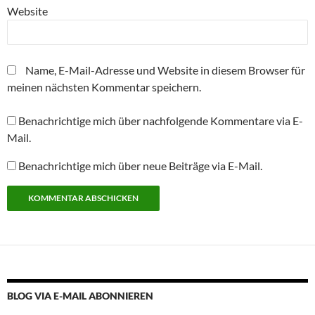
e
r
Website
g
e
ö
f
f
n
Name, E-Mail-Adresse und Website in diesem Browser für
e
t
meinen nächsten Kommentar speichern.
)
Benachrichtige mich über nachfolgende Kommentare via E-
Mail.
Benachrichtige mich über neue Beiträge via E-Mail.
Alternative:
BLOG VIA E-MAIL ABONNIEREN