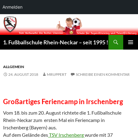
Anmelden
Suchen
1. Fußballschule Rhein-Neckar – seit 1995 !
ZUM
PRIMÄR
INHALT
MENÜ
SPRINGEN
ALLGEMEIN
24. AUGUST 2018
MRUPPERT
SCHREIBE EINEN KOMMENTAR
Großartiges Feriencamp in Irschenberg
Vom 18. bis zum 20. August richtete die 1. Fußballschule
Rhein-Neckar zum ersten Mal ein Feriencamp in
Irschenberg (Bayern) aus.
Auf dem Gelände des
TSV Irschenberg
wurde mit 37