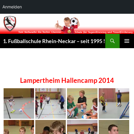
Anmelden
Suchen
1. Fußballschule Rhein-Neckar – seit 1995 !
ZUM
PRIMÄR
INHALT
MENÜ
SPRINGEN
Lampertheim Hallencamp 2014