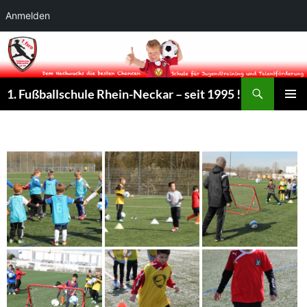
Anmelden
Suchen
1. Fußballschule Rhein-Neckar – seit 1995 !
ZUM
PRIMÄR
INHALT
MENÜ
SPRINGEN