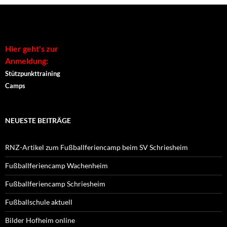
n
e
t
)
Hier geht's zur
Anmeldung:
Stützpunkttraining
Camps
NEUESTE BEITRÄGE
RNZ-Artikel zum Fußballferiencamp beim SV Schriesheim
Fußballferiencamp Wachenheim
Fußballferiencamp Schriesheim
Fußballschule aktuell
Bilder Hofheim online