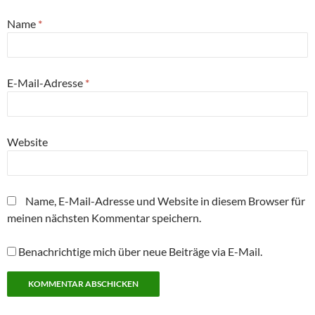
n
g
g
r
g
t
(
e
e
g
e
)
W
ö
ö
e
ö
Name
*
i
f
f
ö
f
r
f
f
f
f
d
n
n
f
n
i
e
e
n
e
n
t
t
e
t
n
)
)
t
)
E-Mail-Adresse
*
e
)
u
e
m
F
e
n
Website
s
t
e
r
g
e
Name, E-Mail-Adresse und Website in diesem Browser für
ö
f
meinen nächsten Kommentar speichern.
f
n
e
t
Benachrichtige mich über neue Beiträge via E-Mail.
)