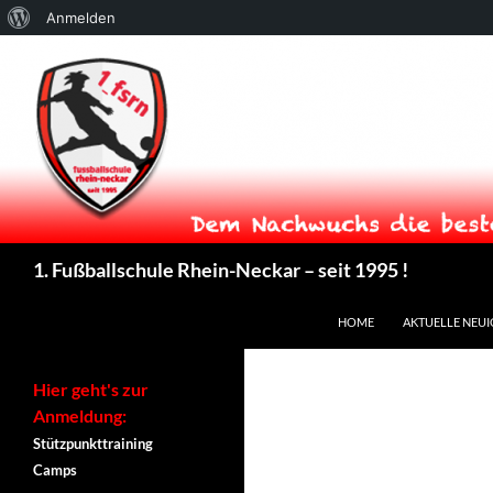
Über
Anmelden
WordPress
Suchen
1. Fußballschule Rhein-Neckar – seit 1995 !
ZUM INHALT SPRINGEN
HOME
AKTUELLE NEUI
Hier geht's zur
Anmeldung:
Stützpunkttraining
Camps