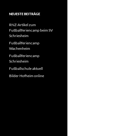
NEUESTE BEITRÄGE
RNZ-Artikel zum
Fußballferiencamp beim SV
Schriesheim
Fußballferiencamp
Wachenheim
Fußballferiencamp
Schriesheim
Fußballschule aktuell
Bilder Hofheim online