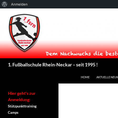
Über
Anmelden
WordPress
Suchen
1. Fußballschule Rhein-Neckar – seit 1995 !
ZUM INHALT SPRINGEN
HOME
AKTUELLE NEUI
Hier geht's zur
Anmeldung:
Stützpunkttraining
Camps