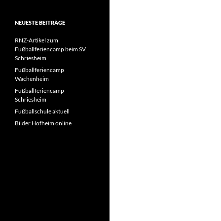
NEUESTE BEITRÄGE
RNZ-Artikel zum
Fußballferiencamp beim SV
Schriesheim
Fußballferiencamp
Wachenheim
Fußballferiencamp
Schriesheim
Fußballschule aktuell
Bilder Hofheim online