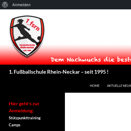
Über
Anmelden
WordPress
Suchen
1. Fußballschule Rhein-Neckar – seit 1995 !
ZUM INHALT SPRINGEN
HOME
AKTUELLE NEUI
Hier geht's zur
Anmeldung:
Stützpunkttraining
Camps