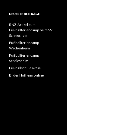
NEUESTE BEITRÄGE
RNZ-Artikel zum
Fußballferiencamp beim SV
Schriesheim
Fußballferiencamp
Wachenheim
Fußballferiencamp
Schriesheim
Fußballschule aktuell
Bilder Hofheim online