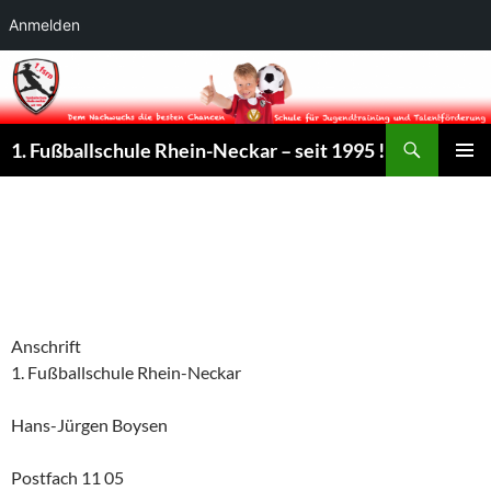
Anmelden
Suchen
1. Fußballschule Rhein-Neckar – seit 1995 !
ZUM
PRIMÄR
INHALT
MENÜ
SPRINGEN
IMPRESSUM
Anschrift
1. Fußballschule Rhein-Neckar
Hans-Jürgen Boysen
Postfach 11 05