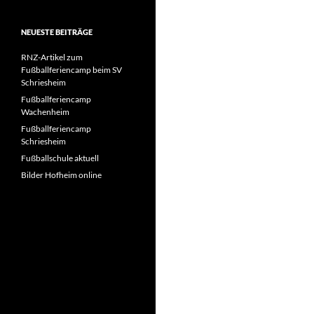
NEUESTE BEITRÄGE
RNZ-Artikel zum
Fußballferiencamp beim SV
Schriesheim
Fußballferiencamp
Wachenheim
Fußballferiencamp
Schriesheim
Fußballschule aktuell
Bilder Hofheim online