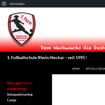
Über
Anmelden
WordPress
Suchen
1. Fußballschule Rhein-Neckar – seit 1995 !
ZUM INHALT SPRINGEN
HOME
AKTUELLE NEUI
Hier geht's zur
Anmeldung:
Stützpunkttraining
Camps