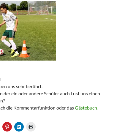
!
en uns sehr berührt.
un der ein oder andere Schüler auch Lust uns einen
en?
ach die Kommentarfunktion oder das
Gästebuch
!
K
K
K
K
l
l
l