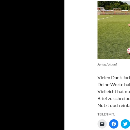
Jari in Aktion!
Vielen Dank Jari
Deine Worte hab
Vielleicht hat n
Brief zu schreib
Nutzt doch einf
TEILEN MIT:
K
K
l
l
l