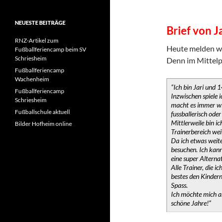
NEUESTE BEITRÄGE
Brief von J
RNZ-Artikel zum
Heute melden wi
Fußballferiencamp beim SV
Schriesheim
Denn im Mittelpu
Fußballferiencamp
Wachenheim
“Ich bin Jari und 1
Fußballferiencamp
Inzwischen spiele 
Schriesheim
macht es immer wi
Fußballschule aktuell
fussballerisch oder 
Mittlerweile bin i
Bilder Hofheim online
Trainerbereich wei
Da ich etwas weite
besuchen. Ich kann
eine super Alterna
Alle Trainer, die i
bestes den Kindern
Spass.
Ich möchte mich an
schöne Jahre!”