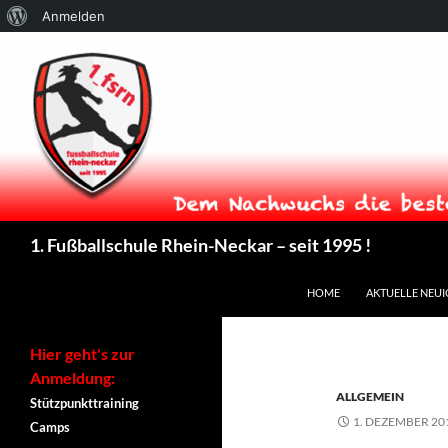
Über
Anmelden
WordPress
Suchen
1. Fußballschule Rhein-Neckar – seit 1995 !
ZUM INHALT SPRINGEN
HOME
AKTUELLE NEUI
Hier geht's zur
Anmeldung:
ALLGEMEIN
Stützpunkttraining
1. DEZEMBER 20
Camps