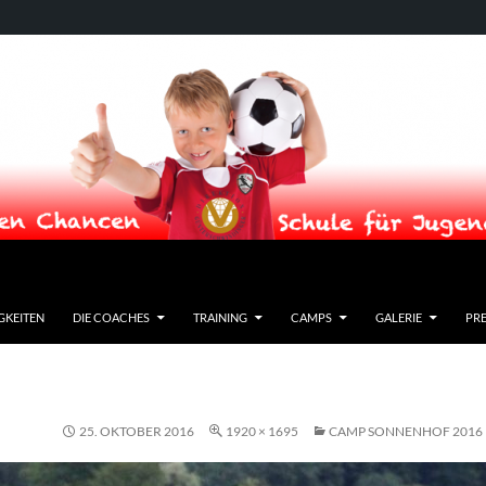
GKEITEN
DIE COACHES
TRAINING
CAMPS
GALERIE
PRE
25. OKTOBER 2016
1920 × 1695
CAMP SONNENHOF 2016