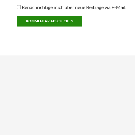
e
t
Benachrichtige mich über neue Beiträge via E-Mail.
)
Alternative: