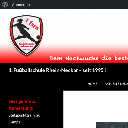
Über
Anmelden
WordPress
Suchen
1. Fußballschule Rhein-Neckar – seit 1995 !
ZUM INHALT SPRINGEN
HOME
AKTUELLE NEUI
Hier geht's zur
Anmeldung:
Stützpunkttraining
Camps