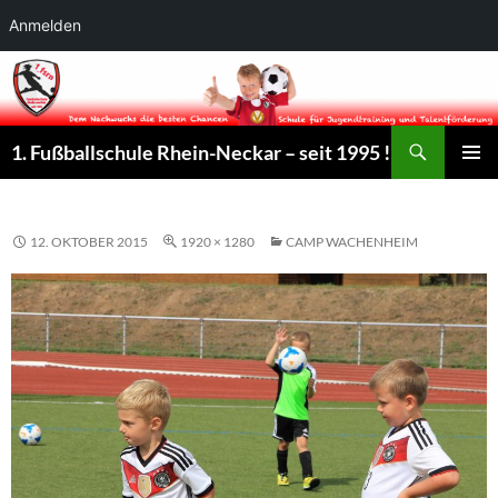
Anmelden
Suchen
1. Fußballschule Rhein-Neckar – seit 1995 !
ZUM
PRIMÄR
INHALT
MENÜ
SPRINGEN
12. OKTOBER 2015
1920 × 1280
CAMP WACHENHEIM