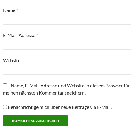
n
g
g
r
g
t
(
e
e
g
e
)
W
ö
ö
e
ö
Name
*
i
f
f
ö
f
r
f
f
f
f
d
n
n
f
n
i
e
e
n
e
n
t
t
e
t
n
)
)
t
)
E-Mail-Adresse
*
e
)
u
e
m
F
e
n
Website
s
t
e
r
g
e
Name, E-Mail-Adresse und Website in diesem Browser für
ö
f
meinen nächsten Kommentar speichern.
f
n
e
t
Benachrichtige mich über neue Beiträge via E-Mail.
)