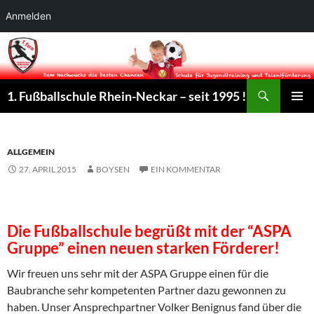
Anmelden
Suchen
1. Fußballschule Rhein-Neckar – seit 1995 !
ZUM
PRIMÄR
INHALT
MENÜ
SPRINGEN
ALLGEMEIN
27. APRIL 2015
BOYSEN
EIN KOMMENTAR
Die Fußballschule begrüßt mit der “ASPA
Gruppe” einen neuen starken Förderer!
Wir freuen uns sehr mit der ASPA Gruppe einen für die
Baubranche sehr kompetenten Partner dazu gewonnen zu
haben. Unser Ansprechpartner Volker Benignus fand über die