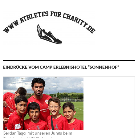
EINDRÜCKE VOM CAMP ERLEBNISHOTEL “SONNENHOF”
Serdar Taşçı mit unseren Jungs beim