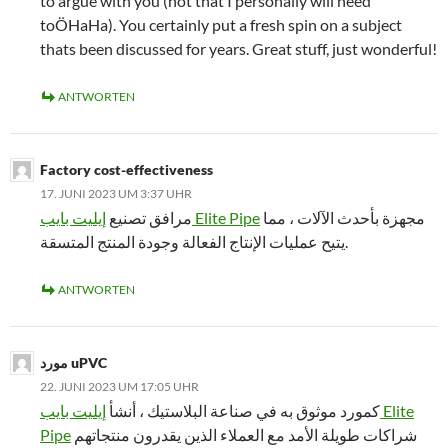
to argue with you (not that I personally will need
toÖHaHa). You certainly put a fresh spin on a subject
thats been discussed for years. Great stuff, just wonderful!
ANTWORTEN
Factory cost-effectiveness
17. JUNI 2023 UM 3:37 UHR
مجهزة بأحدث الآلات ، مما
إيليت بايب Elite Pipe
مرافق تصنيع
يتيح عمليات الإنتاج الفعالة وجودة المنتج المتسقة.
ANTWORTEN
مورد uPVC
22. JUNI 2023 UM 17:05 UHR
كمورد موثوق به في صناعة البلاستيك ، أنشأ
إيليت بايب Elite
Pipe
شراكات طويلة الأمد مع العملاء الذين يقدرون منتجاتهم