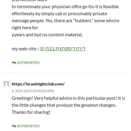
to termminate your physician offce go tto it is feasible
effortlesely by simply call or presumably private
message people. Yes, there are “hubbers” some who’re
right here for
yyears and but no content material.
my web-site ::
דירה דיסקרטית בבת ים
ANTWORTEN
https://israelnightclub.com/
6. JUNI 2023 UM 8:06 UHR
Greetings! Very helpful advice in this particular post! It is
the little changes that produce the greatest changes.
Thanks for sharing!
ANTWORTEN