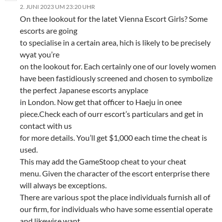
(
e
e
g
e
)
2. JUNI 2023 UM 23:20 UHR
W
ö
ö
e
ö
i
f
f
ö
f
On thee lookout for the latet Vienna Escort Girls? Some
r
f
f
f
f
escorts are going
d
n
n
f
n
i
e
e
n
e
to specialise in a certain area, hich is likely to be precisely
n
t
t
e
t
n
)
)
t
)
wyat you’re
e
)
u
on the lookout for. Each certainly one of our lovely women
e
m
have been fastidiously screened and chosen to symbolize
F
e
the perfect Japanese escorts anyplace
n
in London. Now get that officer to Haeju in onee
s
t
piece.Check each of ourr escort’s particulars and get in
e
r
contact with us
g
e
for more details. You’ll get $1,000 each time the cheat is
ö
f
used.
f
n
This may add the GameStoop cheat to your cheat
e
t
menu. Given the character of the escort enterprise there
)
will always be exceptions.
There are various spot the place individuals furnish all of
our firm, for individuals who have some essential operate
and likewise want