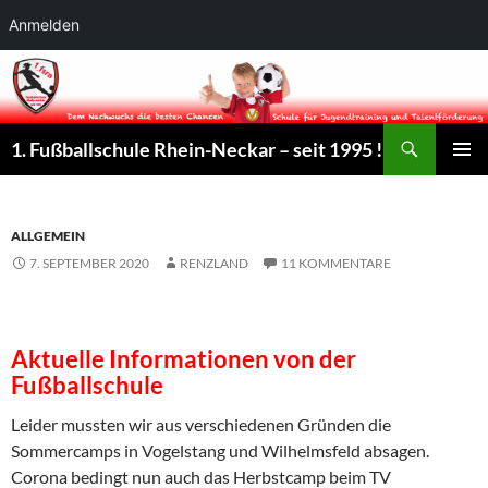
Anmelden
Suchen
1. Fußballschule Rhein-Neckar – seit 1995 !
ZUM
PRIMÄR
INHALT
MENÜ
SPRINGEN
ALLGEMEIN
7. SEPTEMBER 2020
RENZLAND
11 KOMMENTARE
Aktuelle Informationen von der
Fußballschule
Leider mussten wir aus verschiedenen Gründen die
Sommercamps in Vogelstang und Wilhelmsfeld absagen.
Corona bedingt nun auch das Herbstcamp beim TV