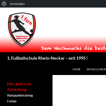
Über
Anmelden
WordPress
Suchen
1. Fußballschule Rhein-Neckar – seit 1995 !
ZUM INHALT SPRINGEN
HOME
AKTUELLE NEUI
Hier geht's zur
Anmeldung:
Stützpunkttraining
Camps