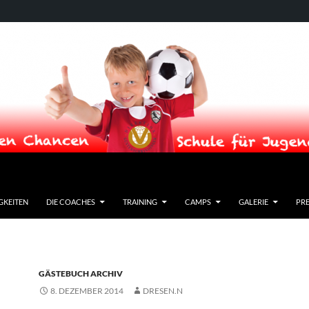
GKEITEN
DIE COACHES
TRAINING
CAMPS
GALERIE
PRE
GÄSTEBUCH ARCHIV
8. DEZEMBER 2014
DRESEN.N