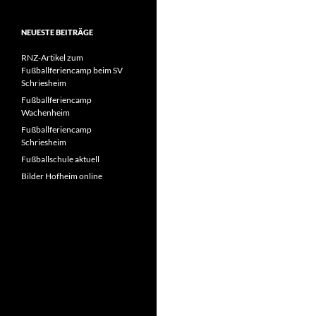
NEUESTE BEITRÄGE
RNZ-Artikel zum
Fußballferiencamp beim SV
Schriesheim
Fußballferiencamp
Wachenheim
Fußballferiencamp
Schriesheim
Fußballschule aktuell
Bilder Hofheim online