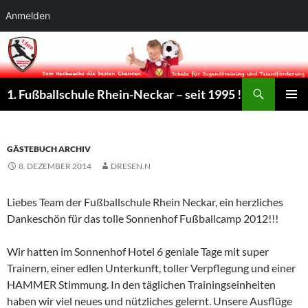
Anmelden
Suchen
1. Fußballschule Rhein-Neckar – seit 1995 !
ZUM
PRIMÄR
INHALT
MENÜ
SPRINGEN
GÄSTEBUCH ARCHIV
8. DEZEMBER 2014
DRESEN.N
Liebes Team der Fußballschule Rhein Neckar, ein herzliches
Dankeschön für das tolle Sonnenhof Fußballcamp 2012!!!
Wir hatten im Sonnenhof Hotel 6 geniale Tage mit super
Trainern, einer edlen Unterkunft, toller Verpflegung und einer
HAMMER Stimmung. In den täglichen Trainingseinheiten
haben wir viel neues und nützliches gelernt. Unsere Ausflüge