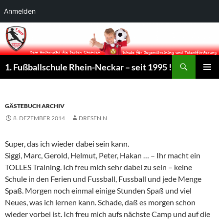
Anmelden
Suchen
1. Fußballschule Rhein-Neckar – seit 1995 !
ZUM
PRIMÄR
INHALT
MENÜ
SPRINGEN
GÄSTEBUCH ARCHIV
8. DEZEMBER 2014
DRESEN.N
Super, das ich wieder dabei sein kann.
Siggi, Marc, Gerold, Helmut, Peter, Hakan … – Ihr macht ein
TOLLES Training. Ich freu mich sehr dabei zu sein – keine
Schule in den Ferien und Fussball, Fussball und jede Menge
Spaß. Morgen noch einmal einige Stunden Spaß und viel
Neues, was ich lernen kann. Schade, daß es morgen schon
wieder vorbei ist. Ich freu mich aufs nächste Camp und auf die