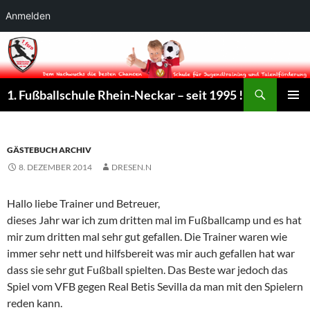
Anmelden
Suchen
1. Fußballschule Rhein-Neckar – seit 1995 !
ZUM
PRIMÄR
INHALT
MENÜ
SPRINGEN
GÄSTEBUCH ARCHIV
8. DEZEMBER 2014
DRESEN.N
Hallo liebe Trainer und Betreuer,
dieses Jahr war ich zum dritten mal im Fußballcamp und es hat
mir zum dritten mal sehr gut gefallen. Die Trainer waren wie
immer sehr nett und hilfsbereit was mir auch gefallen hat war
dass sie sehr gut Fußball spielten. Das Beste war jedoch das
Spiel vom VFB gegen Real Betis Sevilla da man mit den Spielern
reden kann.