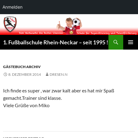
Anmelden
Suchen
1. Fußballschule Rhein-Neckar – seit 1995 !
ZUM
PRIMÄR
INHALT
MENÜ
SPRINGEN
GÄSTEBUCH ARCHIV
8. DEZEMBER 2014
DRESEN.N
Ich finde es super , war zwar kalt aber es hat mir Spaß
gemacht.Trainer sind klasse.
Viele Grüße von Miko
Beitrags-