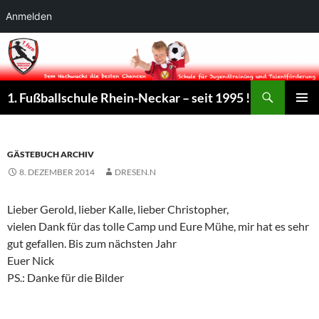
Anmelden
Suchen
1. Fußballschule Rhein-Neckar – seit 1995 !
ZUM
PRIMÄR
INHALT
MENÜ
SPRINGEN
GÄSTEBUCH ARCHIV
8. DEZEMBER 2014
DRESEN.N
Lieber Gerold, lieber Kalle, lieber Christopher,
vielen Dank für das tolle Camp und Eure Mühe, mir hat es sehr
gut gefallen. Bis zum nächsten Jahr
Euer Nick
PS.: Danke für die Bilder