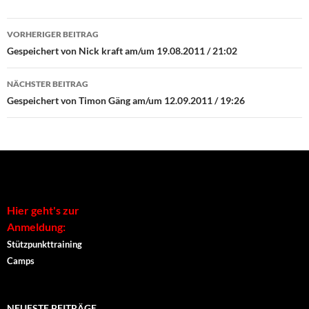
Beitrags-
VORHERIGER BEITRAG
Navigation
Gespeichert von Nick kraft am/um 19.08.2011 / 21:02
NÄCHSTER BEITRAG
Gespeichert von Timon Gäng am/um 12.09.2011 / 19:26
Hier geht's zur
Anmeldung:
Stützpunkttraining
Camps
NEUESTE BEITRÄGE