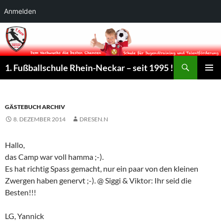
Anmelden
Suchen
1. Fußballschule Rhein-Neckar – seit 1995 !
ZUM
PRIMÄR
INHALT
MENÜ
SPRINGEN
GÄSTEBUCH ARCHIV
8. DEZEMBER 2014
DRESEN.N
Hallo,
das Camp war voll hamma ;-).
Es hat richtig Spass gemacht, nur ein paar von den kleinen
Zwergen haben genervt ;-). @ Siggi & Viktor: Ihr seid die
Besten!!!
LG, Yannick