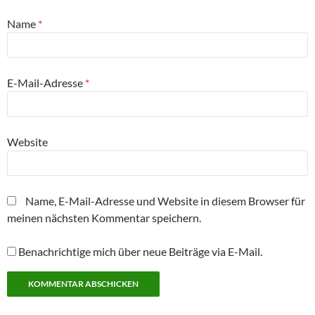
n
g
g
r
g
t
(
e
e
g
e
)
W
ö
ö
e
ö
Name
*
i
f
f
ö
f
r
f
f
f
f
d
n
n
f
n
i
e
e
n
e
n
t
t
e
t
n
)
)
t
)
E-Mail-Adresse
*
e
)
u
e
m
F
e
n
Website
s
t
e
r
g
e
Name, E-Mail-Adresse und Website in diesem Browser für
ö
f
meinen nächsten Kommentar speichern.
f
n
e
t
Benachrichtige mich über neue Beiträge via E-Mail.
)