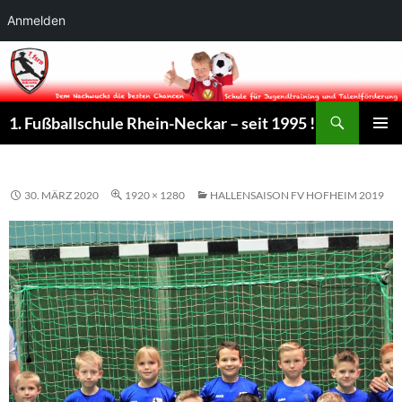
Anmelden
Suchen
1. Fußballschule Rhein-Neckar – seit 1995 !
ZUM
PRIMÄR
INHALT
MENÜ
SPRINGEN
30. MÄRZ 2020
1920 × 1280
HALLENSAISON FV HOFHEIM 2019