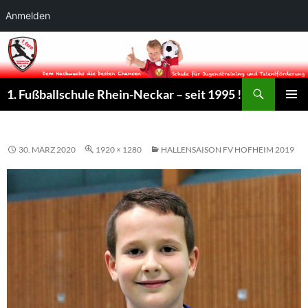
Anmelden
Suchen
1. Fußballschule Rhein-Neckar – seit 1995 !
ZUM
PRIMÄR
INHALT
MENÜ
SPRINGEN
30. MÄRZ 2020
1920 × 1280
HALLENSAISON FV HOFHEIM 2019