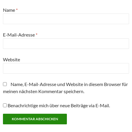
n
g
g
r
g
t
(
e
e
g
e
)
W
ö
ö
e
ö
Name
*
i
f
f
ö
f
r
f
f
f
f
d
n
n
f
n
i
e
e
n
e
n
t
t
e
t
n
)
)
t
)
E-Mail-Adresse
*
e
)
u
e
m
F
e
n
Website
s
t
e
r
g
e
Name, E-Mail-Adresse und Website in diesem Browser für
ö
f
meinen nächsten Kommentar speichern.
f
n
e
t
Benachrichtige mich über neue Beiträge via E-Mail.
)