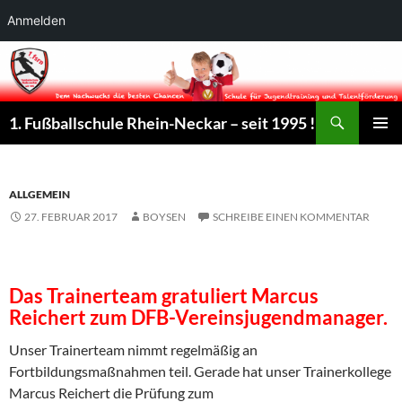
Anmelden
Suchen
1. Fußballschule Rhein-Neckar – seit 1995 !
ZUM
PRIMÄR
INHALT
MENÜ
SPRINGEN
ALLGEMEIN
27. FEBRUAR 2017
BOYSEN
SCHREIBE EINEN KOMMENTAR
Das Trainerteam gratuliert Marcus
Reichert zum DFB-Vereinsjugendmanager.
Unser Trainerteam nimmt regelmäßig an
Fortbildungsmaßnahmen teil. Gerade hat unser Trainerkollege
Marcus Reichert die Prüfung zum