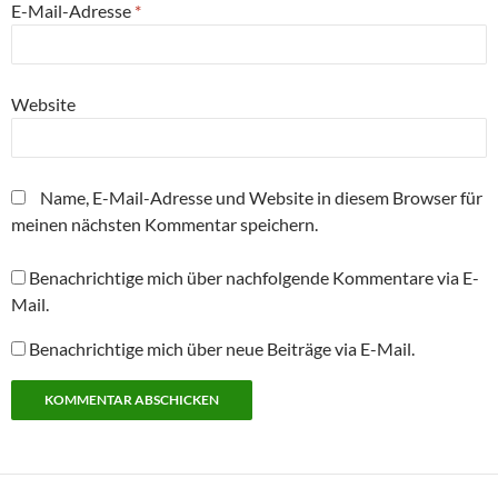
m
E-Mail-Adresse
*
F
e
n
s
t
e
r
Website
g
e
ö
f
f
n
Name, E-Mail-Adresse und Website in diesem Browser für
e
t
meinen nächsten Kommentar speichern.
)
Benachrichtige mich über nachfolgende Kommentare via E-
Mail.
Benachrichtige mich über neue Beiträge via E-Mail.
Alternative: