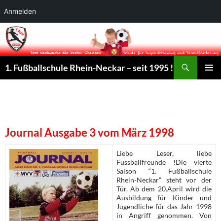
Anmelden
Suchen
1. Fußballschule Rhein-Neckar – seit 1995 !
ZUM
PRIMÄR
INHALT
MENÜ
SPRINGEN
Journal Ausgabe 3 vom März 1998
Liebe Leser, liebe
Fussballfreunde !Die vierte
Saison “1. Fußballschule
Rhein-Neckar” steht vor der
Tür. Ab dem 20.April wird die
Ausbildung für Kinder und
Jugendliche für das Jahr 1998
in Angriff genommen. Von