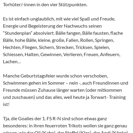
Torhüter/-innen in den vier Stützpunkten.
Es ist einfach unglaublich, mit wie viel Spaß und Freude,
Energie und Begeisterung der Nachwuchs seinen
“Stundenplan” absolviert. Bälle fangen, Bälle fausten, flache
Bälle, hohe Bälle, kleine, große, Fallen, Rollen, Springen,
Hechten, Fliegen, Sichern, Strecken, Tricksen, Spielen,
Schiessen, Halten, Gewinnen, Verlieren, Freuen, Anfeuern,
Lachen…
Manche Geburtstagsfeier wurde schon verschoben,
Schwimmen gehen im Sommer – nein -, auch Freundinnen und
Freunde müssen Zuhause länger warten (oder mitkommen
und zuschauen) und das alles, weil heute ja Torwart- Training
ist!
Tja, die Goalies der 1. FS R-N sind schon etwas ganz
besonderes: in ihren feuerroten Trikots wollen sie ganz genau
wissen, wie der Oli (Kahn), der Stoffel (Klos), der Andi (Köpke),