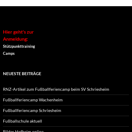
Alternative:
f
n
e
t
)
Hier geht's zur
Anmeldung:
Stützpunkttraining
Camps
NEUESTE BEITRÄGE
RNZ-Artikel zum Fußballferiencamp beim SV Schriesheim
Fußballferiencamp Wachenheim
Fußballferiencamp Schriesheim
Fußballschule aktuell
Bilder Hofheim online