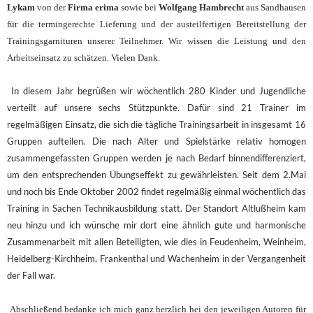
Lykam
von der
Firma erima
sowie bei
Wolfgang Hambrecht
aus Sandhausen
für die termingerechte Lieferung und der austeilfertigen Bereitstellung der
Trainingsgarnituren unserer Teilnehmer. Wir wissen die Leistung und den
Arbeitseinsatz zu schätzen. Vielen Dank.
In diesem Jahr begrüßen wir wöchentlich 280 Kinder und Jugendliche
verteilt auf unsere sechs Stützpunkte. Dafür sind 21 Trainer im
regelmäßigen Einsatz, die sich die tägliche Trainingsarbeit in insgesamt 16
Gruppen aufteilen. Die nach Alter und Spielstärke relativ homogen
zusammengefassten Gruppen werden je nach Bedarf binnendifferenziert,
um den entsprechenden Übungseffekt zu gewährleisten. Seit dem 2.Mai
und noch bis Ende Oktober 2002 findet regelmäßig einmal wöchentlich das
Training in Sachen Technikausbildung statt. Der Standort Altlußheim kam
neu hinzu und ich wünsche mir dort eine ähnlich gute und harmonische
Zusammenarbeit mit allen Beteiligten, wie dies in Feudenheim, Weinheim,
Heidelberg-Kirchheim, Frankenthal und Wachenheim in der Vergangenheit
der Fall war.
Abschließend bedanke ich mich ganz herzlich hei den jeweiligen Autoren für