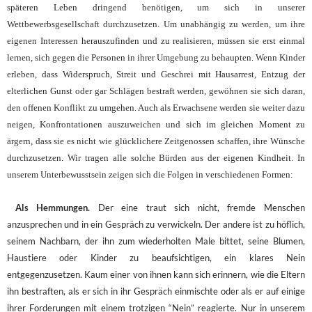
späteren Leben dringend benötigen, um sich in unserer
Wettbewerbsgesellschaft durchzusetzen. Um unabhängig zu werden, um ihre
eigenen Interessen herauszufinden und zu realisieren, müssen sie erst einmal
lernen, sich gegen die Personen in ihrer Umgebung zu behaupten. Wenn Kinder
erleben, dass Widerspruch, Streit und Geschrei mit Hausarrest, Entzug der
elterlichen Gunst oder gar Schlägen bestraft werden, gewöhnen sie sich daran,
den offenen Konflikt zu umgehen. Auch als Erwachsene werden sie weiter dazu
neigen, Konfrontationen auszuweichen und sich im gleichen Moment zu
ärgern, dass sie es nicht wie glücklichere Zeitgenossen schaffen, ihre Wünsche
durchzusetzen. Wir tragen alle solche Bürden aus der eigenen Kindheit. In
unserem Unterbewusstsein zeigen sich die Folgen in verschiedenen Formen:
Als Hemmungen.
Der eine traut sich nicht, fremde Menschen
anzusprechen und in ein Gespräch zu verwickeln. Der andere ist zu höflich,
seinem Nachbarn, der ihn zum wiederholten Male bittet, seine Blumen,
Haustiere oder Kinder zu beaufsichtigen, ein klares Nein
entgegenzusetzen. Kaum einer von ihnen kann sich erinnern, wie die Eltern
ihn bestraften, als er sich in ihr Gespräch einmischte oder als er auf einige
ihrer Forderungen mit einem trotzigen “Nein” reagierte. Nur in unserem