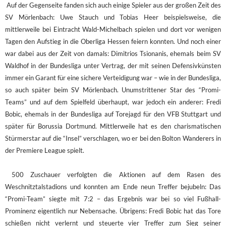
Auf der Gegenseite fanden sich auch einige Spieler aus der großen Zeit des
SV Mörlenbach: Uwe Stauch und Tobias Heer beispielsweise, die
mittlerweile bei Eintracht Wald-Michelbach spielen und dort vor wenigen
Tagen den Aufstieg in die Oberliga Hessen feiern konnten. Und noch einer
war dabei aus der Zeit von damals: Dimitrios Tsionanis, ehemals beim SV
Waldhof in der Bundesliga unter Vertrag, der mit seinen Defensivkünsten
immer ein Garant für eine sichere Verteidigung war – wie in der Bundesliga,
so auch später beim SV Mörlenbach. Unumstrittener Star des “Promi-
Teams” und auf dem Spielfeld überhaupt, war jedoch ein anderer: Fredi
Bobic, ehemals in der Bundesliga auf Torejagd für den VFB Stuttgart und
später für Borussia Dortmund. Mittlerweile hat es den charismatischen
Stürmerstar auf die “Insel” verschlagen, wo er bei den Bolton Wanderers in
der Premiere League spielt.
500 Zuschauer verfolgten die Aktionen auf dem Rasen des
Weschnitztalstadions und konnten am Ende neun Treffer bejubeln: Das
“Promi-Team” siegte mit 7:2 – das Ergebnis war bei so viel Fußhall-
Prominenz eigentlich nur Nebensache. Übrigens: Fredi Bobic hat das Tore
schießen nicht verlernt und steuerte vier Treffer zum Sieg seiner