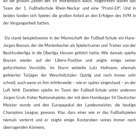
an die großen Zeiten des SV Mörlenbach wach. Angetreten waren das
Team der 1. Fußhallschule Rhein-Neckar und eine “Promi-Elf”. Und in
beiden fanden sich Spieler, die großen Anteil an den Erfolgen des SVM in
der Vergangenheit hatten.
Da stand beispielsweise in der Mannschaft der Fußball-Schule ein Hans-
Jürgen Boysen, der die Mörlenbacher als Spielertrainer und Trainer von der
Bezirksoberliga in die Oberliga Hessen geführt hatte. Wie damals spielte
Boysen wieder auf der Libero-Position und zeigte einige seiner
gefürchteten Vorstöße. Im Sturm wirbelte Lutz Hofmann, ehemals
gefeierter Torjäger der Weschnitztäler: Quirlig und noch immer sehr
schnell, auch wenn es ihm mittlerweile – wie er später eingestand – an der
Luft fehlt. Daneben spielte im Team der Fußball-Schule unter anderem
Jürgen Groh, früher Nationalspieler, der mit dem Hamburger SV Deutscher
Meister wurde und den Europapokal der Landesmeister, die heutige
Champions League, gewann. Klar, dass einer wie er das Fußballspielen
niemals verlernt und er zeigte einige Kostproben seines immer noch
überragenden Könnens.