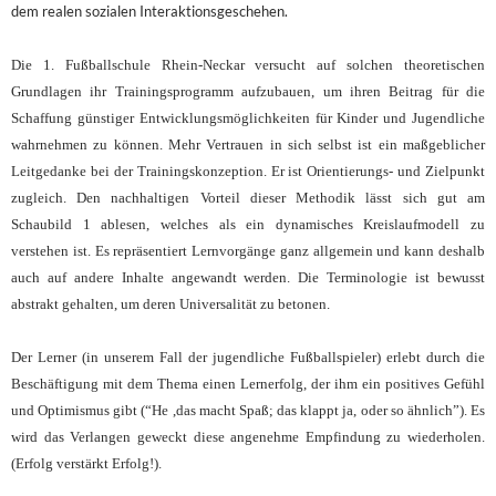
dem realen sozialen Interaktionsgeschehen.
Die 1. Fußballschule Rhein-Neckar versucht auf solchen theoretischen
Grundlagen ihr Trainingsprogramm aufzubauen, um ihren Beitrag für die
Schaffung günstiger Entwicklungsmöglichkeiten für Kinder und Jugendliche
wahrnehmen zu können. Mehr Vertrauen in sich selbst ist ein maßgeblicher
Leitgedanke bei der Trainingskonzeption. Er ist Orientierungs- und Zielpunkt
zugleich. Den nachhaltigen Vorteil dieser Methodik lässt sich gut am
Schaubild 1 ablesen, welches als ein dynamisches Kreislaufmodell zu
verstehen ist. Es repräsentiert Lernvorgänge ganz allgemein und kann deshalb
auch auf andere Inhalte angewandt werden. Die Terminologie ist bewusst
abstrakt gehalten, um deren Universalität zu betonen.
Der Lerner (in unserem Fall der jugendliche Fußballspieler) erlebt durch die
Beschäftigung mit dem Thema einen Lernerfolg, der ihm ein positives Gefühl
und Optimismus gibt (“He ,das macht Spaß; das klappt ja, oder so ähnlich”). Es
wird das Verlangen geweckt diese angenehme Empfindung zu wiederholen.
(Erfolg verstärkt Erfolg!).