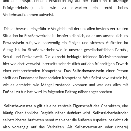
und der entsprechenden Positionierung auf der Fahrbahn (frühzeitige
Erfolgserlebnisse), die wie zu erwarten ein recht hohes
Verkehrsaufkommen aufweist.
Dieser bewusst eingeführte Vergleich mit der uns allen bestens vertrauten
Situation im Straßenverkehr ist insofern dienlich, da er uns anschaulich ins
Bewusstsein ruft, wie notwendig ein fähiges und sicheres Auftreten im
Alltag ist. Im Straßenverkehr wie in unserer gesellschaftlichen Berufs-,
Schul- und Freizeitwelt. Die zu recht beklagte fehlende Rücksichtsnahme
hier wie dort verweist ihrerseits sehr deutlich auf den frühzeitigen Erwerb
einer entsprechenden Kompetenz. Das
Selbstbewusstsein
einer Person
stellt das Fundament ihrer sozialen Kompetenz. Was Selbstbewusstsein ist,
wie es entsteht, wie Mängel zustande kommen und was das alles mit
Fußball zu tun hat, wird im folgenden Beitrag näher angesprochen.
Selbstbewusstsein
gilt als eine zentrale Eigenschaft des Charakters, ehe
häufig über ähnliche Begriffe näher definiert wird.
Selbstsicherheit
oder
selbstsicheres Auftreten nennt man eher die äußeren Aspekte, bezieht sich
also vorrangig auf das Verhalten. Als
Selbstvertrauen
oder (innere)