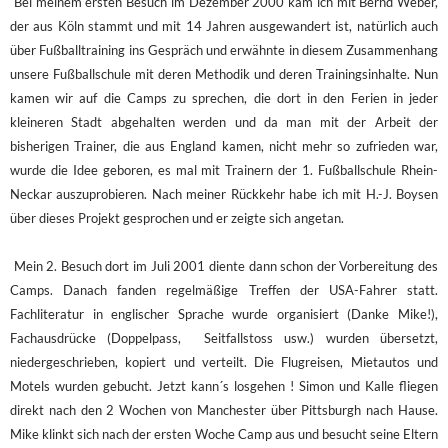
Bei meinem ersten Besuch im Dezember 2000 kam ich mit Bernd Weber,
der aus Köln stammt und mit 14 Jahren ausgewandert ist, natürlich auch
über Fußballtraining ins Gespräch und erwähnte in diesem Zusammenhang
unsere Fußballschule mit deren Methodik und deren Trainingsinhalte. Nun
kamen wir auf die Camps zu sprechen, die dort in den Ferien in jeder
kleineren Stadt abgehalten werden und da man mit der Arbeit der
bisherigen Trainer, die aus England kamen, nicht mehr so zufrieden war,
wurde die Idee geboren, es mal mit Trainern der 1. Fußballschule Rhein-
Neckar auszuprobieren. Nach meiner Rückkehr habe ich mit H.-J. Boysen
über dieses Projekt gesprochen und er zeigte sich angetan.
Mein 2. Besuch dort im Juli 2001 diente dann schon der Vorbereitung des
Camps. Danach fanden regelmäßige Treffen der USA-Fahrer statt.
Fachliteratur in englischer Sprache wurde organisiert (Danke Mike!),
Fachausdrücke (Doppelpass, Seitfallstoss usw.) wurden übersetzt,
niedergeschrieben, kopiert und verteilt. Die Flugreisen, Mietautos und
Motels wurden gebucht. Jetzt kann´s losgehen ! Simon und Kalle fliegen
direkt nach den 2 Wochen von Manchester über Pittsburgh nach Hause.
Mike klinkt sich nach der ersten Woche Camp aus und besucht seine Eltern