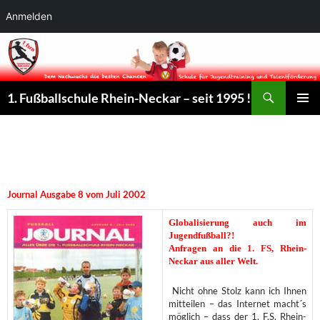
Anmelden
Suchen
1. Fußballschule Rhein-Neckar – seit 1995 !
ZUM
PRIMÄR
INHALT
MENÜ
SPRINGEN
Journal Ausgabe 8 vom Juli 2002
Globalisierung auch im
Jugendfußball?!
Anfragen an die 1. FS, Rhein-
Neckar aus aller Welt.
Nicht ohne Stolz kann ich Ihnen
mitteilen – das Internet macht´s
möglich – dass der 1. F.S. Rhein-