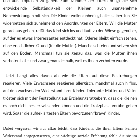
und aufs Töpfchen zu gehen. Zum Kummer der Eltern bringt die sich
entwickelnde Selbständigkeit der Kleinen auch unangenehme
Nebenwirkungen mit sich. Die Kinder wollen unbedingt alles selber tun. Sie
widersetzen sich zunehmend den Anordnungen der Eltern. Will die Mutter
geradeaus gehen, reißt das Kind sich los und läuft zu der Wiese gegenüber,
auf der es etwas Interessantes entdeckt hat. Öderes bleibt einfach stehen,
ohne ersichtlichen Grund (für die Mutter). Manche schreien und setzen sich
auf den Boden. Manchmal tun sie genau das, was die Mutter ihnen
verboten hat – und zwar genau deshalb, weil es ihnen verboten wurde.
Jetzt hängt alles davon ab. wie die Eltern auf diese Bestrebungen
reagieren. Viele Erwachsene reagieren allergisch, manchmal auch hilflos,
auf den wachsenden Widerstand ihrer Kinder. Tolerante Mütter und Väter
trösten sich mit der Feststellung aus Erziehungsratgebern, dass die Kleinen
es noch nicht besser wissenden können und die Trotzphase vorübergehen
wird. Sogar die aufgeklärtesten Eltern bevorzugen “brave” Kinder.
Dabei vergessen wir nur allzu leicht, dass Kindern, die ihren Eltern keinen
Widerstand entgegensetzen, eine wichtige soziale Erfahrung fehlt. die sie im