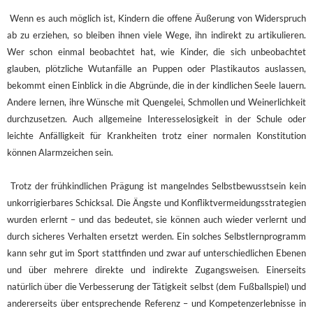
Wenn es auch möglich ist, Kindern die offene Äußerung von Widerspruch
ab zu erziehen, so bleiben ihnen viele Wege, ihn indirekt zu artikulieren.
Wer schon einmal beobachtet hat, wie Kinder, die sich unbeobachtet
glauben, plötzliche Wutanfälle an Puppen oder Plastikautos auslassen,
bekommt einen Einblick in die Abgründe, die in der kindlichen Seele lauern.
Andere lernen, ihre Wünsche mit Quengelei, Schmollen und Weinerlichkeit
durchzusetzen. Auch allgemeine Interesselosigkeit in der Schule oder
leichte Anfälligkeit für Krankheiten trotz einer normalen Konstitution
können Alarmzeichen sein.
Trotz der frühkindlichen Prägung ist mangelndes Selbstbewusstsein kein
unkorrigierbares Schicksal. Die Ängste und Konfliktvermeidungsstrategien
wurden erlernt – und das bedeutet, sie können auch wieder verlernt und
durch sicheres Verhalten ersetzt werden. Ein solches Selbstlernprogramm
kann sehr gut im Sport stattfinden und zwar auf unterschiedlichen Ebenen
und über mehrere direkte und indirekte Zugangsweisen. Einerseits
natürlich über die Verbesserung der Tätigkeit selbst (dem Fußballspiel) und
andererseits über entsprechende Referenz – und Kompetenzerlebnisse in