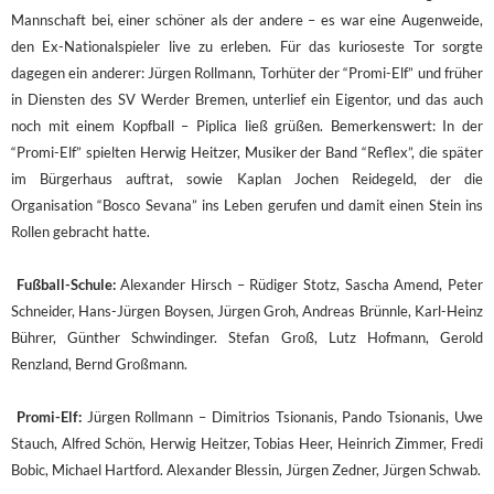
Mannschaft bei, einer schöner als der andere – es war eine Augenweide,
den Ex-Nationalspieler live zu erleben. Für das kurioseste Tor sorgte
dagegen ein anderer: Jürgen Rollmann, Torhüter der “Promi-Elf” und früher
in Diensten des SV Werder Bremen, unterlief ein Eigentor, und das auch
noch mit einem Kopfball – Piplica ließ grüßen. Bemerkenswert: In der
“Promi-Elf” spielten Herwig Heitzer, Musiker der Band “Reflex”, die später
im Bürgerhaus auftrat, sowie Kaplan Jochen Reidegeld, der die
Organisation “Bosco Sevana” ins Leben gerufen und damit einen Stein ins
Rollen gebracht hatte.
Fußball-Schule:
Alexander Hirsch – Rüdiger Stotz, Sascha Amend, Peter
Schneider, Hans-Jürgen Boysen, Jürgen Groh, Andreas Brünnle, Karl-Heinz
Bührer, Günther Schwindinger. Stefan Groß, Lutz Hofmann, Gerold
Renzland, Bernd Großmann.
Promi-Elf:
Jürgen Rollmann – Dimitrios Tsionanis, Pando Tsionanis, Uwe
Stauch, Alfred Schön, Herwig Heitzer, Tobias Heer, Heinrich Zimmer, Fredi
Bobic, Michael Hartford. Alexander Blessin, Jürgen Zedner, Jürgen Schwab.