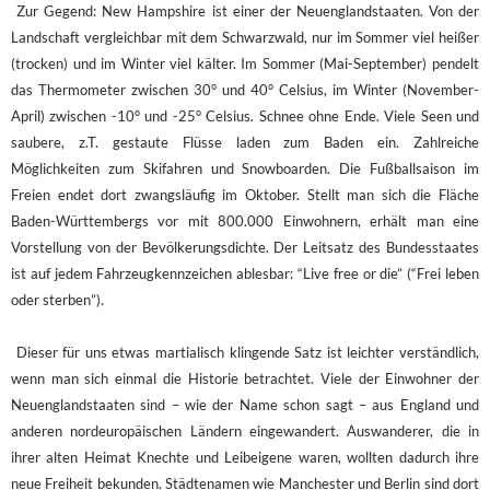
Zur Gegend: New Hampshire ist einer der Neuenglandstaaten. Von der
Landschaft vergleichbar mit dem Schwarzwald, nur im Sommer viel heißer
(trocken) und im Winter viel kälter. Im Sommer (Mai-September) pendelt
das Thermometer zwischen 30° und 40° Celsius, im Winter (November-
April) zwischen -10° und -25° Celsius. Schnee ohne Ende. Viele Seen und
saubere, z.T. gestaute Flüsse laden zum Baden ein. Zahlreiche
Möglichkeiten zum Skifahren und Snowboarden. Die Fußballsaison im
Freien endet dort zwangsläufig im Oktober. Stellt man sich die Fläche
Baden-Württembergs vor mit 800.000 Einwohnern, erhält man eine
Vorstellung von der Bevölkerungsdichte. Der Leitsatz des Bundesstaates
ist auf jedem Fahrzeugkennzeichen ablesbar: “Live free or die” (“Frei leben
oder sterben”).
Dieser für uns etwas martialisch klingende Satz ist leichter verständlich,
wenn man sich einmal die Historie betrachtet. Viele der Einwohner der
Neuenglandstaaten sind – wie der Name schon sagt – aus England und
anderen nordeuropäischen Ländern eingewandert. Auswanderer, die in
ihrer alten Heimat Knechte und Leibeigene waren, wollten dadurch ihre
neue Freiheit bekunden. Städtenamen wie Manchester und Berlin sind dort