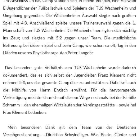
Im Anschluss an das Camp standen sich, in einem Vorspiel, eine Auswahl
E-Jugendlicher der Fußballschule und Spielern der TUS Wachenheim und
Umgebung gegenüber. Die Wachenheimer Auswahl siegte nach großem
Spiel mit 4:3. Anschließend spielte unsere Trainerauswahl gegen die 1.
Mannschaft von TUS Wachenheim. Die Wachenheimer legten sich mächtig
ins Zeug und siegten mit 5:2 gegen unser Team. Die medizinische
Betreuung bei diesem Spiel und beim Camp, wie schon so oft, lag in den
Händen unseres Physiotherapeuten Peter Langohr.
Das besonders gute Verhältnis zum TUS Wachenheim wurde dadurch
dokumentiert, das es sich selbst der Jugendleiter Franz Klement nicht
nehmen ließ, uns das gesamte Camp über zu unterstützen. Dabei sei auch
die Mithilfe von Herrn Engisch erwähnt. Für die hervorragende
Verköstigung möchte ich mich auf diesem Wege nochmals bei der Familie
Schramm – den ehemaligen Wirtsleuten der Vereinsgaststätte – sowie hei
Frau Klement bedanken.
Mein besonderer Dank gilt dem Team von der Deutschen
Vermögensberatung – Direktion Schwindinger. Was Beate, Günter und