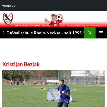
Anmelden
Suchen
1. Fußballschule Rhein-Neckar – seit 1995 !
ZUM
PRIMÄR
INHALT
MENÜ
SPRINGEN
Kristijan Bezjak