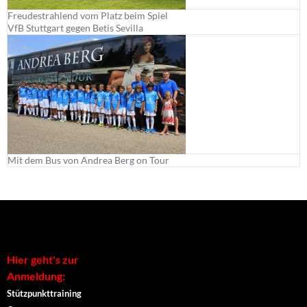
Freudestrahlend vom Platz beim Spiel
VfB Stuttgart gegen Betis Sevilla
Mit dem Bus von Andrea Berg on Tour
Hier geht's zur
Anmeldung:
Stützpunkttraining