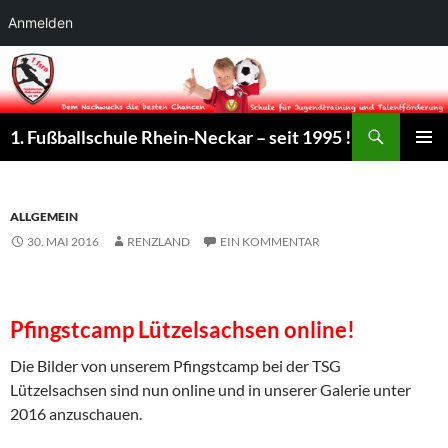
Anmelden
Suchen
1. Fußballschule Rhein-Neckar – seit 1995 !
ZUM
PRIMÄR
INHALT
MENÜ
SPRINGEN
ALLGEMEIN
30. MAI 2016
RENZLAND
EIN KOMMENTAR
Pfingstcamp Lützelsachsen online!
Die Bilder von unserem Pfingstcamp bei der TSG
Lützelsachsen sind nun online und in unserer Galerie unter
2016 anzuschauen.