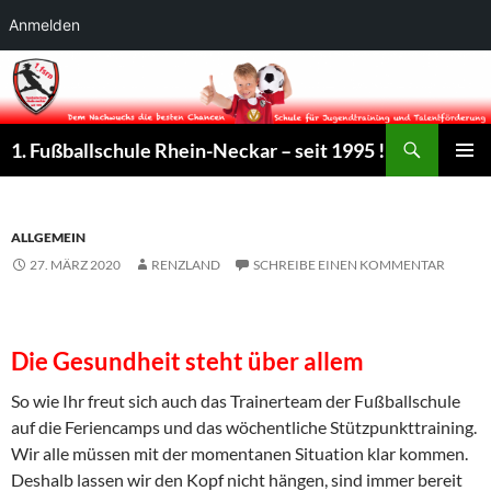
Anmelden
Suchen
1. Fußballschule Rhein-Neckar – seit 1995 !
ZUM
PRIMÄR
INHALT
MENÜ
SPRINGEN
ALLGEMEIN
27. MÄRZ 2020
RENZLAND
SCHREIBE EINEN KOMMENTAR
Die Gesundheit steht über allem
So wie Ihr freut sich auch das Trainerteam der Fußballschule
auf die Feriencamps und das wöchentliche Stützpunkttraining.
Wir alle müssen mit der momentanen Situation klar kommen.
Deshalb lassen wir den Kopf nicht hängen, sind immer bereit