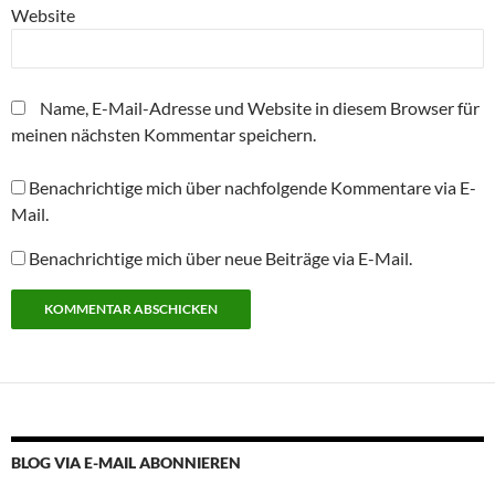
r
Website
g
e
ö
f
f
n
Name, E-Mail-Adresse und Website in diesem Browser für
e
t
meinen nächsten Kommentar speichern.
)
Benachrichtige mich über nachfolgende Kommentare via E-
Mail.
Benachrichtige mich über neue Beiträge via E-Mail.
Alternative:
BLOG VIA E-MAIL ABONNIEREN