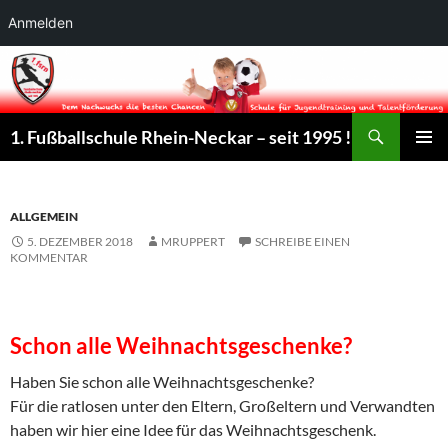
Anmelden
Suchen
1. Fußballschule Rhein-Neckar – seit 1995 !
ZUM
PRIMÄR
INHALT
MENÜ
SPRINGEN
ALLGEMEIN
5. DEZEMBER 2018
MRUPPERT
SCHREIBE EINEN
KOMMENTAR
Schon alle Weihnachtsgeschenke?
Haben Sie schon alle Weihnachtsgeschenke?
Für die ratlosen unter den Eltern, Großeltern und Verwandten
haben wir hier eine Idee für das Weihnachtsgeschenk.