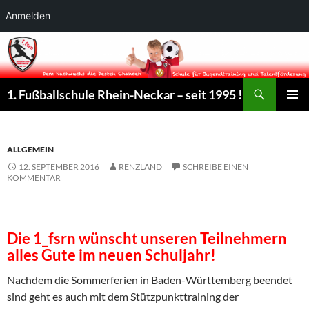
Anmelden
Suchen
1. Fußballschule Rhein-Neckar – seit 1995 !
ZUM
PRIMÄR
INHALT
MENÜ
SPRINGEN
ALLGEMEIN
12. SEPTEMBER 2016
RENZLAND
SCHREIBE EINEN
KOMMENTAR
Die 1_fsrn wünscht unseren Teilnehmern
alles Gute im neuen Schuljahr!
Nachdem die Sommerferien in Baden-Württemberg beendet
sind geht es auch mit dem Stützpunkttraining der