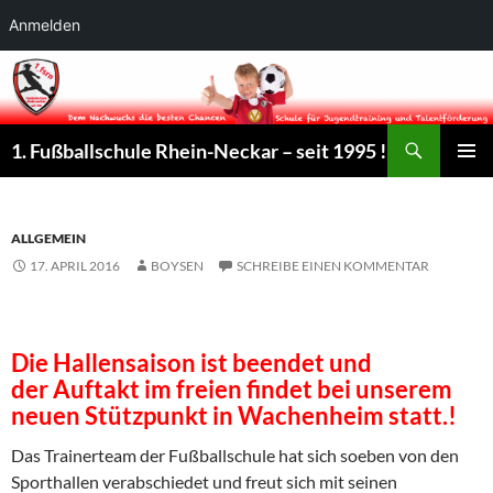
Anmelden
Suchen
1. Fußballschule Rhein-Neckar – seit 1995 !
ZUM
PRIMÄR
INHALT
MENÜ
SPRINGEN
ALLGEMEIN
17. APRIL 2016
BOYSEN
SCHREIBE EINEN KOMMENTAR
Die Hallensaison ist beendet und
der Auftakt im freien findet bei unserem
neuen Stützpunkt in Wachenheim statt.!
Das Trainerteam der Fußballschule hat sich soeben von den
Sporthallen verabschiedet und freut sich mit seinen