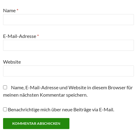
n
g
g
r
g
t
(
e
e
g
e
)
W
ö
ö
e
ö
Name
*
i
f
f
ö
f
r
f
f
f
f
d
n
n
f
n
i
e
e
n
e
n
t
t
e
t
n
)
)
t
)
E-Mail-Adresse
*
e
)
u
e
m
F
e
n
Website
s
t
e
r
g
e
Name, E-Mail-Adresse und Website in diesem Browser für
ö
f
meinen nächsten Kommentar speichern.
f
n
e
t
Benachrichtige mich über neue Beiträge via E-Mail.
)