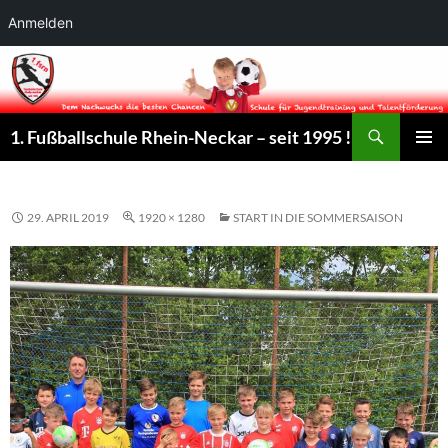
Anmelden
Suchen
1. Fußballschule Rhein-Neckar – seit 1995 !
ZUM
PRIMÄR
INHALT
MENÜ
SPRINGEN
29. APRIL 2019
1920 × 1280
START IN DIE SOMMERSAISON