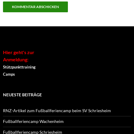
r
g
e
ö
f
Alternative:
f
n
e
t
)
Hier geht's zur
Anmeldung:
Stützpunkttraining
Camps
NEUESTE BEITRÄGE
RNZ-Artikel zum Fußballferiencamp beim SV Schriesheim
Fußballferiencamp Wachenheim
Fußballferiencamp Schriesheim