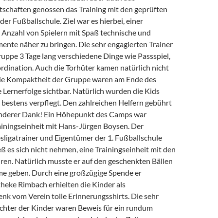
schaften genossen das Training mit den geprüften
der Fußballschule. Ziel war es hierbei, einer
Anzahl von Spielern mit Spaß technische und
mente näher zu bringen. Die sehr engagierten Trainer
uppe 3 Tage lang verschiedene Dinge wie Passspiel,
rdination. Auch die Torhüter kamen natürlich nicht
die Kompaktheit der Gruppe waren am Ende des
Lernerfolge sichtbar. Natürlich wurden die Kids
 bestens verpflegt. Den zahlreichen Helfern gebührt
onderer Dank! Ein Höhepunkt des Camps war
rainingseinheit mit Hans-Jürgen Boysen. Der
ligatrainer und Eigentümer der 1. Fußballschule
ß es sich nicht nehmen, eine Trainingseinheit mit den
ren. Natürlich musste er auf den geschenkten Bällen
e geben. Durch eine großzügige Spende er
ke Rimbach erhielten die Kinder als
nk vom Verein tolle Erinnerungsshirts. Die sehr
ichter der Kinder waren Beweis für ein rundum