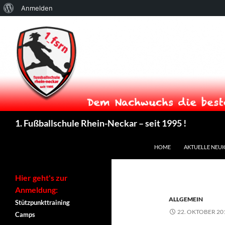
Über
Anmelden
WordPress
Suchen
1. Fußballschule Rhein-Neckar – seit 1995 !
ZUM INHALT SPRINGEN
HOME
AKTUELLE NEUI
Hier geht's zur
Anmeldung:
ALLGEMEIN
Stützpunkttraining
22. OKTOBER 20
Camps