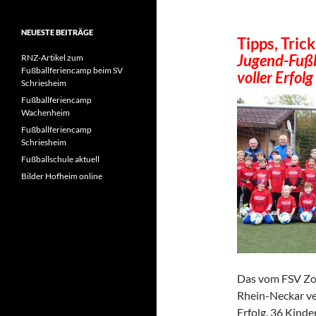
NEUESTE BEITRÄGE
Tipps, Tric
Jugend-Fußb
RNZ-Artikel zum
Fußballferiencamp beim SV
voller Erfolg
Schriesheim
Fußballferiencamp
Wachenheim
Fußballferiencamp
Schriesheim
Fußballschule aktuell
Bilder Hofheim online
Das vom FSV Zot
Rhein-Neckar ve
Erfolg. 36 Kind