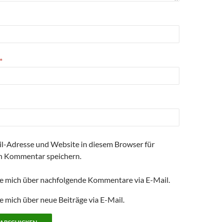
f
f
n
f
n
n
e
e
t
t
)
)
*
l-Adresse und Website in diesem Browser für
n Kommentar speichern.
e mich über nachfolgende Kommentare via E-Mail.
e mich über neue Beiträge via E-Mail.