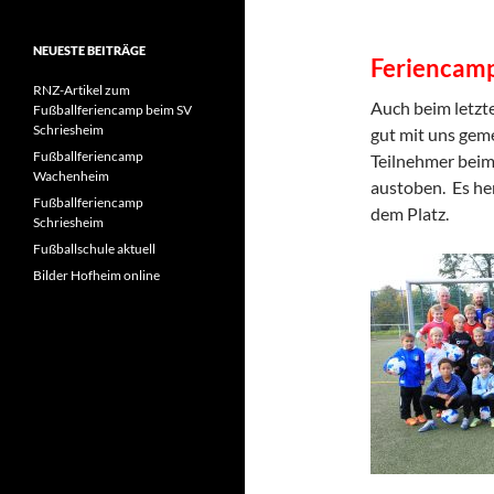
NEUESTE BEITRÄGE
Feriencamp 
RNZ-Artikel zum
Auch beim letzt
Fußballferiencamp beim SV
Schriesheim
gut mit uns geme
Fußballferiencamp
Teilnehmer beim
Wachenheim
austoben. Es he
Fußballferiencamp
dem Platz.
Schriesheim
Fußballschule aktuell
Bilder Hofheim online