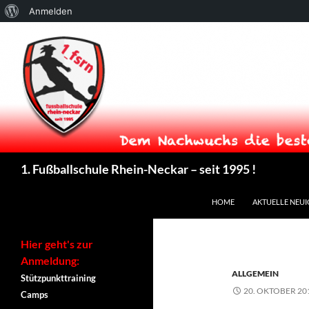
Über
Anmelden
WordPress
Suchen
1. Fußballschule Rhein-Neckar – seit 1995 !
ZUM INHALT SPRINGEN
HOME
AKTUELLE NEUI
Hier geht's zur
Anmeldung:
ALLGEMEIN
Stützpunkttraining
20. OKTOBER 20
Camps