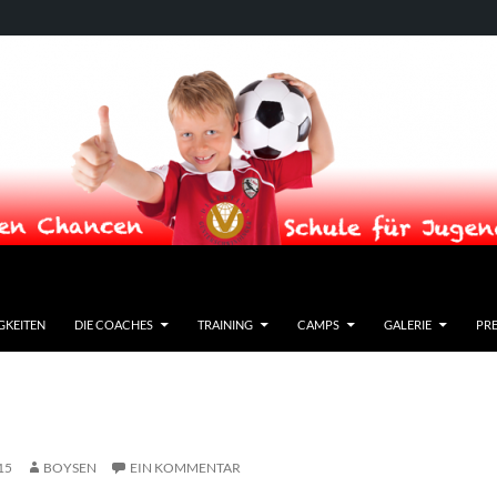
GKEITEN
DIE COACHES
TRAINING
CAMPS
GALERIE
PRE
15
BOYSEN
EIN KOMMENTAR