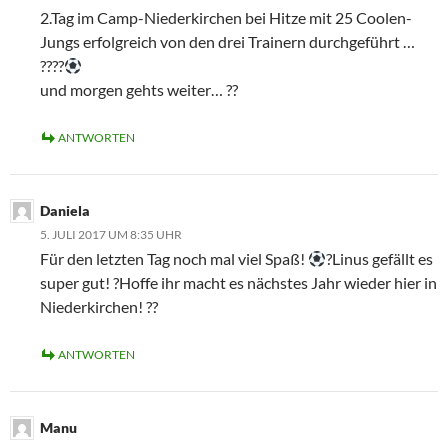
r
f
f
f
f
2.Tag im Camp-Niederkirchen bei Hitze mit 25 Coolen-
d
n
n
f
n
i
e
e
n
e
Jungs erfolgreich von den drei Trainern durchgeführt …
n
t
t
e
t
n
)
)
t
)
????
e
)
u
und morgen gehts weiter… ??
e
m
F
e
ANTWORTEN
n
s
t
e
r
Daniela
g
e
5. JULI 2017 UM 8:35 UHR
ö
f
Für den letzten Tag noch mal viel Spaß!
?Linus gefällt es
f
n
super gut! ?Hoffe ihr macht es nächstes Jahr wieder hier in
e
t
Niederkirchen! ??
)
ANTWORTEN
Manu