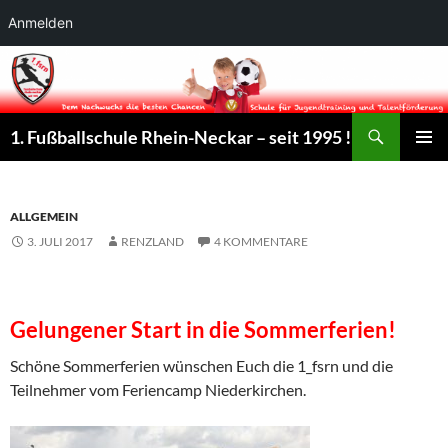
Anmelden
Suchen
1. Fußballschule Rhein-Neckar – seit 1995 !
ZUM
PRIMÄR
INHALT
MENÜ
SPRINGEN
ALLGEMEIN
3. JULI 2017
RENZLAND
4 KOMMENTARE
Gelungener Start in die Sommerferien!
Schöne Sommerferien wünschen Euch die 1_fsrn und die
Teilnehmer vom Feriencamp Niederkirchen.