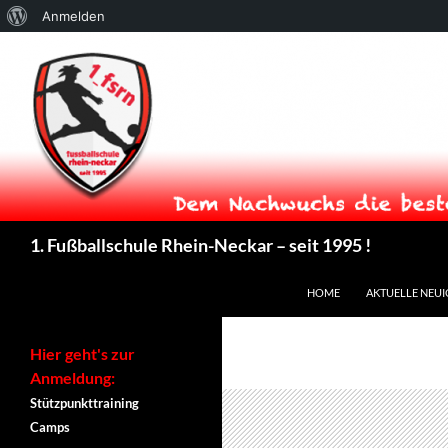
Über
Anmelden
WordPress
Suchen
1. Fußballschule Rhein-Neckar – seit 1995 !
ZUM INHALT SPRINGEN
HOME
AKTUELLE NEUI
Hier geht's zur
Anmeldung:
Stützpunkttraining
Camps