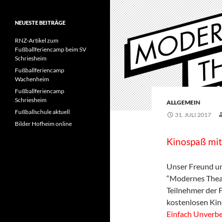
NEUESTE BEITRÄGE
RNZ-Artikel zum
Fußballferiencamp beim SV
Schriesheim
Fußballferiencamp
Wachenheim
Fußballferiencamp
Schriesheim
ALLGEMEIN
Fußballschule aktuell
31. JULI 2017
Bilder Hofheim online
Kinospaß mit
Unser Freund un
“Modernes Theat
Teilnehmer der 
kostenlosen Ki
Einfach Unverbe