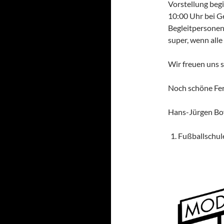
Vorstellung beg
10:00 Uhr bei G
Begleitpersonen
super, wenn alle
Wir freuen uns s
Noch schöne Fer
Hans-Jürgen Bo
Fußballschul