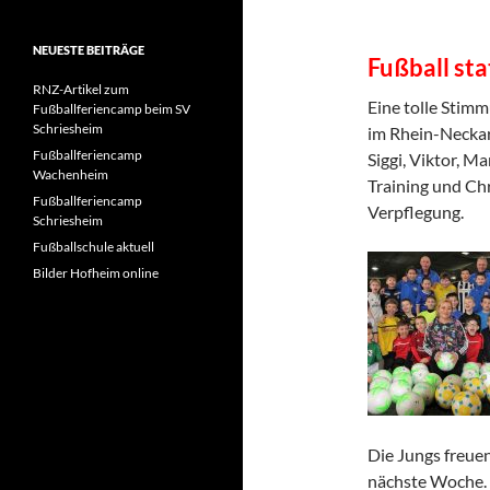
NEUESTE BEITRÄGE
Fußball sta
RNZ-Artikel zum
Eine tolle Stim
Fußballferiencamp beim SV
Schriesheim
im Rhein-Neckar 
Fußballferiencamp
Siggi, Viktor, M
Wachenheim
Training und Ch
Fußballferiencamp
Verpflegung.
Schriesheim
Fußballschule aktuell
Bilder Hofheim online
Die Jungs freue
nächste Woche.