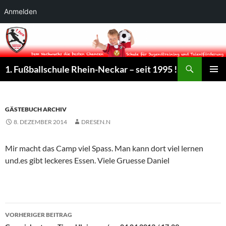
Anmelden
Suchen
1. Fußballschule Rhein-Neckar – seit 1995 !
ZUM
PRIMÄR
INHALT
MENÜ
SPRINGEN
GÄSTEBUCH ARCHIV
8. DEZEMBER 2014
DRESEN.N
Mir macht das Camp viel Spass. Man kann dort viel lernen
und.es gibt leckeres Essen. Viele Gruesse Daniel
Beitrags-
VORHERIGER BEITRAG