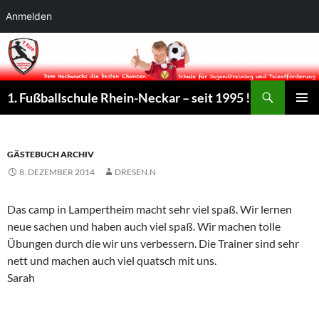
Anmelden
Suchen
1. Fußballschule Rhein-Neckar – seit 1995 !
ZUM
PRIMÄR
INHALT
MENÜ
SPRINGEN
GÄSTEBUCH ARCHIV
8. DEZEMBER 2014
DRESEN.N
Das camp in Lampertheim macht sehr viel spaß. Wir lernen
neue sachen und haben auch viel spaß. Wir machen tolle
Übungen durch die wir uns verbessern. Die Trainer sind sehr
nett und machen auch viel quatsch mit uns.
Sarah