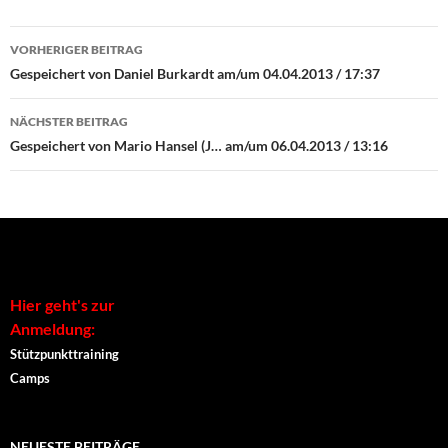
Beitrags-
VORHERIGER BEITRAG
Navigation
Gespeichert von Daniel Burkardt am/um 04.04.2013 / 17:37
NÄCHSTER BEITRAG
Gespeichert von Mario Hansel (J… am/um 06.04.2013 / 13:16
Hier geht's zur
Anmeldung:
Stützpunkttraining
Camps
NEUESTE BEITRÄGE