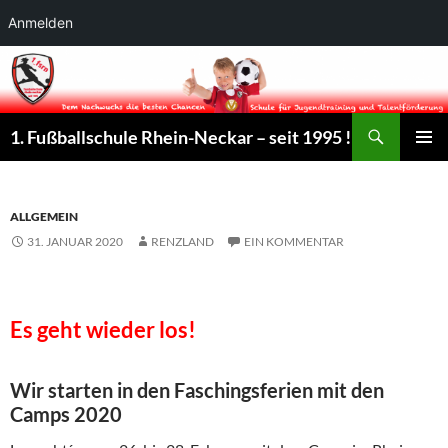
Anmelden
Suchen
1. Fußballschule Rhein-Neckar – seit 1995 !
ZUM
PRIMÄR
INHALT
MENÜ
SPRINGEN
ALLGEMEIN
31. JANUAR 2020
RENZLAND
EIN KOMMENTAR
Es geht wieder los!
Wir starten in den Faschingsferien mit den
Camps 2020