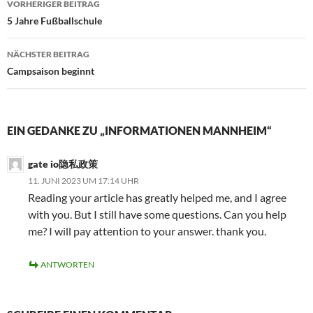
m
u
b
u
u
m
VORHERIGER BEITRAG
e
f
e
f
f
A
Navigation
i
F
r
P
L
u
5 Jahre Fußballschule
n
a
T
i
i
s
e
c
w
n
n
d
m
e
i
t
k
r
NÄCHSTER BEITRAG
F
b
t
e
e
u
r
o
t
r
d
c
Campsaison beginnt
e
o
e
e
I
k
u
k
r
s
n
e
n
z
z
t
z
n
d
u
u
z
u
(
e
t
t
u
t
W
i
e
e
t
e
i
n
i
i
e
i
r
EIN GEDANKE ZU „INFORMATIONEN MANNHEIM“
e
l
l
i
l
d
n
e
e
l
e
i
L
n
n
e
n
n
gate io隐私政策
i
(
(
n
(
n
n
W
W
(
W
e
11. JUNI 2023 UM 17:14 UHR
k
i
i
W
i
u
p
r
r
i
r
e
Reading your article has greatly helped me, and I agree
e
d
d
r
d
m
r
i
i
d
i
F
with you. But I still have some questions. Can you help
E
n
n
i
n
e
-
n
n
n
n
n
me? I will pay attention to your answer. thank you.
M
e
e
n
e
s
a
u
u
e
u
t
i
e
e
u
e
e
l
m
m
e
m
r
ANTWORTEN
z
F
F
m
F
g
u
e
e
F
e
e
s
n
n
e
n
ö
e
s
s
n
s
f
n
t
t
s
t
f